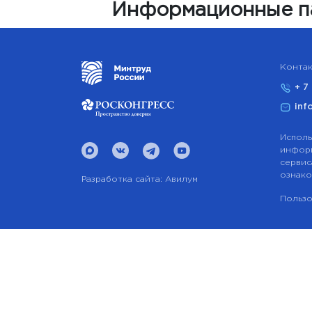
Информационные п
Контак
+ 7
inf
Исполь
информ
сервис
ознако
Разработка сайта:
Авилум
Пользо