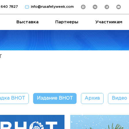
) 640 7827
info@rusafetyweek.com
Выставка
Партнеры
Участникам
Т
дка ВНОТ
Издание ВНОТ
Архив
Видео