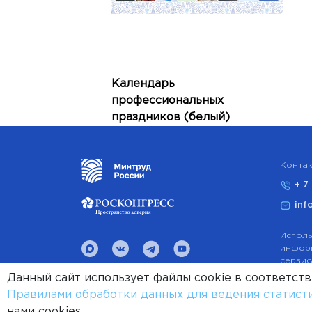
Календарь
профессиональных
праздников (белый)
Контак
+ 7
inf
Исполь
информ
сервис
ознако
Данный сайт использует файлы cookie в соответст
Разработка сайта:
Авилум
Правилами обработки данных для ведения статист
Пользо
нами cookies.