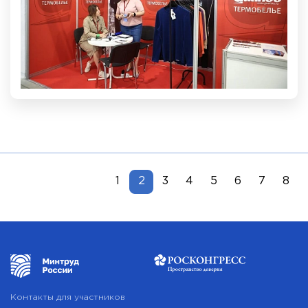
1
2
3
4
5
6
7
8
Контакты для участников