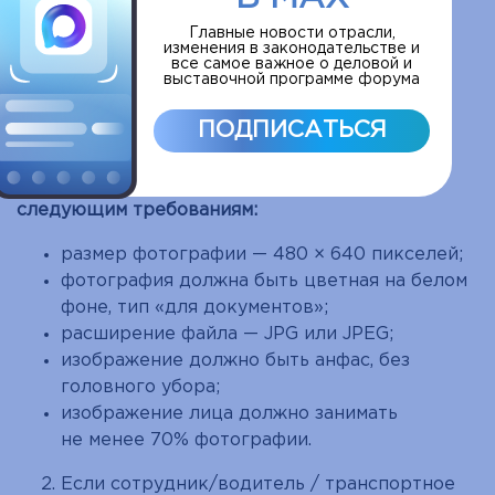
Фотография требуется всем сотрудникам
и водителям, которые в силу
Главные новости отрасли,
изменения в законодательстве и
производственной необходимости будут
все самое важное о деловой и
выставочной программе форума
находиться на территории подготовки
и проведения Мероприятия, и являются
ПОДПИСАТЬСЯ
обязательным условием аккредитации.
Фотографии должны соответствовать
следующим требованиям:
размер фотографии — 480 × 640 пикселей;
фотография должна быть цветная на белом
фоне, тип «для документов»;
расширение файла — JPG или JPEG;
изображение должно быть анфас, без
головного убора;
изображение лица должно занимать
не менее 70% фотографии.
Если сотрудник/водитель / транспортное