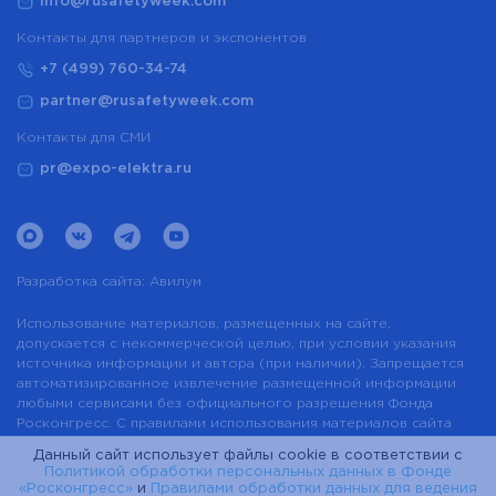
info@rusafetyweek.com
Контакты для партнеров и экспонентов
+7 (499) 760-34-74
partner@rusafetyweek.com
Контакты для СМИ
pr@expo-elektra.ru
Разработка сайта:
Авилум
Использование материалов, размещенных на сайте,
допускается с некоммерческой целью, при условии указания
источника информации и автора (при наличии). Запрещается
автоматизированное извлечение размещенной информации
любыми сервисами без официального разрешения Фонда
Росконгресс. С правилами использования материалов сайта
можно ознакомиться здесь.
Данный сайт использует файлы cookie в соответствии с
Политикой обработки персональных данных в Фонде
Пользовательское соглашение
«Росконгресс»
и
Правилами обработки данных для ведения