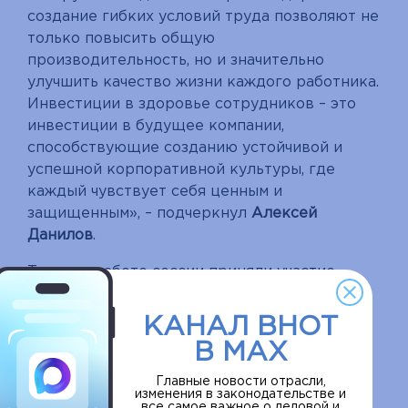
создание гибких условий труда позволяют не
только повысить общую
производительность, но и значительно
улучшить качество жизни каждого работника.
Инвестиции в здоровье сотрудников – это
инвестиции в будущее компании,
способствующие созданию устойчивой и
успешной корпоративной культуры, где
каждый чувствует себя ценным и
защищенным», – подчеркнул
Алексей
Данилов
.
Также в работе сессии приняли участие
директор Национального агентства по
развитию социальных инициатив
Марина
КАНАЛ ВНОТ
Курганова
; начальник Управления
В MAX
организации медицинской помощи и
проектной деятельности УК
Главные новости отрасли,
изменения в законодательстве и
«Металлоинвест»
Максим
все самое важное о деловой и