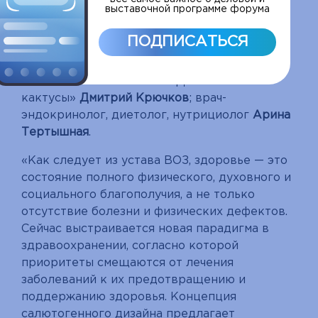
выставочной программе форума
Кравченко;
медицинский психолог ГБУ
«Центр комплексной реабилитации
ПОДПИСАТЬСЯ
инвалидов «Бутово», автор национального
проекта «Нейроплощадка», основатель
психологической школы «Дети
кактусы»
Дмитрий Крючков
; врач-
эндокринолог, диетолог, нутрициолог
Арина
Тертышная
.
«Как следует из устава ВОЗ, здоровье — это
состояние полного физического, духовного и
социального благополучия, а не только
отсутствие болезни и физических дефектов.
Сейчас выстраивается новая парадигма в
здравоохранении, согласно которой
приоритеты смещаются от лечения
заболеваний к их предотвращению и
поддержанию здоровья. Концепция
салютогенного дизайна предлагает