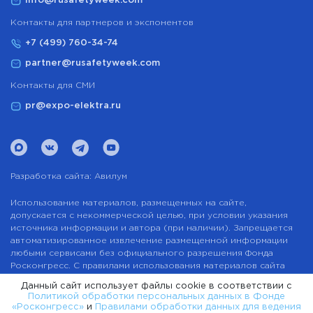
info@rusafetyweek.com
Контакты для партнеров и экспонентов
+7 (499) 760-34-74
partner@rusafetyweek.com
Контакты для СМИ
pr@expo-elektra.ru
Разработка сайта:
Авилум
Использование материалов, размещенных на сайте,
допускается с некоммерческой целью, при условии указания
источника информации и автора (при наличии). Запрещается
автоматизированное извлечение размещенной информации
любыми сервисами без официального разрешения Фонда
Росконгресс. С правилами использования материалов сайта
можно ознакомиться здесь.
Данный сайт использует файлы cookie в соответствии с
Политикой обработки персональных данных в Фонде
Пользовательское соглашение
«Росконгресс»
и
Правилами обработки данных для ведения