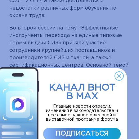
СОУТ и ОПР, а также достоинства и
недостатки различных форм обучения по
охране труда.
Во второй сессии на тему «Эффективные
инструменты перехода на единые типовые
нормы выдачи СИЗ» приняли участие
сотрудники крупнейших поставщиков и
производителей СИЗ и тканей, а также
сертификационных центров. Основной темой
стал переход на ЕТН, основные ошибки и
особенности при обеспечении работников
КАНАЛ ВНОТ
СИЗ и ДСИЗ, изменения в ТР ТС 019/2011, а
В MAX
также проведение оценки соответствия в
целях контроля качества СИЗ.
Главные новости отрасли,
изменения в законодательстве и
В завершении конференции состоялось
все самое важное о деловой и
выставочной программе форума
пленарное заседание «Перспективы
развития социального партнерства для
ПОДПИСАТЬСЯ
повышения эффективности безопасности