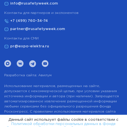
info@rusafetyweek.com
Контакты для партнеров и экспонентов
+7 (499) 760-34-74
partner@rusafetyweek.com
Контакты для СМИ
pr@expo-elektra.ru
Разработка сайта:
Авилум
Использование материалов, размещенных на сайте,
допускается с некоммерческой целью, при условии указания
источника информации и автора (при наличии). Запрещается
автоматизированное извлечение размещенной информации
любыми сервисами без официального разрешения Фонда
Росконгресс. С правилами использования материалов сайта
можно ознакомиться здесь.
Данный сайт использует файлы cookie в соответствии с
Политикой обработки персональных данных в Фонде
Пользовательское соглашение