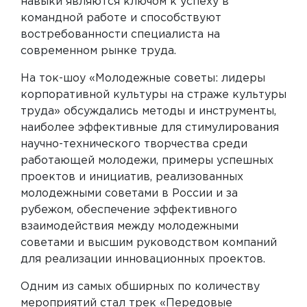
навыки являются ключом к успеху в
командной работе и способствуют
востребованности специалиста на
современном рынке труда.
На ток-шоу «Молодежные советы: лидеры
корпоративной культуры на страже культуры
труда» обсуждались методы и инструменты,
наиболее эффективные для стимулирования
научно-технического творчества среди
работающей молодежи, примеры успешных
КАНАЛ ВНОТ
проектов и инициатив, реализованных
В MAX
молодежными советами в России и за
рубежом, обеспечение эффективного
Главные новости отрасли,
изменения в законодательстве и
взаимодействия между молодежными
все самое важное о деловой и
советами и высшим руководством компаний
выставочной программе форума
для реализации инновационных проектов.
ПОДПИСАТЬСЯ
Одним из самых обширных по количеству
мероприятий стал трек «Передовые