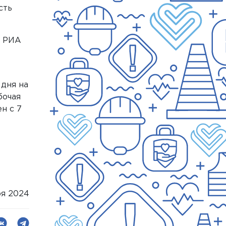
сть
н РИА
 дня на
бочая
н с 7
ря 2024