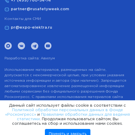
+7 (499) 760-34-74
partner@rusafetyweek.com
Контакты для СМИ
pr@expo-elektra.ru
Разработка сайта:
Авилум
Использование материалов, размещенных на сайте,
допускается с некоммерческой целью, при условии указания
источника информации и автора (при наличии). Запрещается
автоматизированное извлечение размещенной информации
любыми сервисами без официального разрешения Фонда
Росконгресс. С правилами использования материалов сайта
можно ознакомиться здесь.
Данный сайт использует файлы cookie в соответствии с
Политикой обработки персональных данных в Фонде
Пользовательское соглашение
«Росконгресс»
и
Правилами обработки данных для ведения
Политика обработки персональных данных в Фонде
статистики
. Продолжая пользоваться сайтом, Вы
«Росконгресс»
соглашаетесь на сбор и использование нами cookies.
Карта сайта
Принять и закрыть