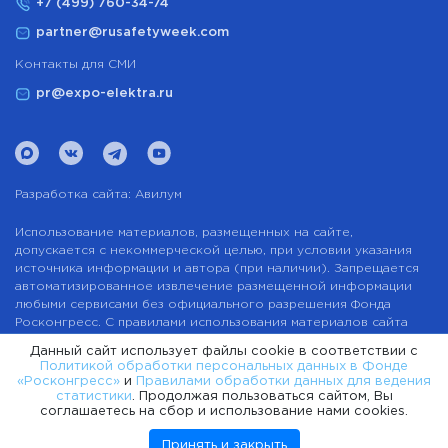
+7 (499) 760-34-74
partner@rusafetyweek.com
Контакты для СМИ
pr@expo-elektra.ru
Разработка сайта:
Авилум
Использование материалов, размещенных на сайте,
допускается с некоммерческой целью, при условии указания
источника информации и автора (при наличии). Запрещается
автоматизированное извлечение размещенной информации
любыми сервисами без официального разрешения Фонда
Росконгресс. С правилами использования материалов сайта
можно ознакомиться здесь.
Данный сайт использует файлы cookie в соответствии с
Политикой обработки персональных данных в Фонде
Пользовательское соглашение
«Росконгресс»
и
Правилами обработки данных для ведения
Политика обработки персональных данных в Фонде
статистики
. Продолжая пользоваться сайтом, Вы
«Росконгресс»
соглашаетесь на сбор и использование нами cookies.
Карта сайта
Принять и закрыть