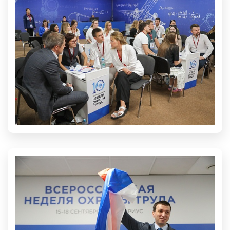
КАНАЛ ВНОТ
В MAX
Главные новости отрасли,
изменения в законодательстве и
все самое важное о деловой и
выставочной программе форума
ПОДПИСАТЬСЯ