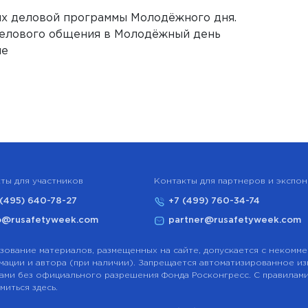
ях деловой программы Молодёжного дня.
делового общения в Молодёжный день
ие
ты для участников
Контакты для партнеров и экспо
 (495) 640-78-27
+7 (499) 760-34-74
o@rusafetyweek.com
partner@rusafetyweek.com
зование материалов, размещенных на сайте, допускается с некомме
ации и автора (при наличии). Запрещается автоматизированное 
ами без официального разрешения Фонда Росконгресс. С правилам
миться здесь.