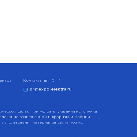
нентов
Контакты для СМИ
pr@expo-elektra.ru
рческой целью, при условии указания источника
извлечение размещенной информации любыми
и использования материалов сайта можно