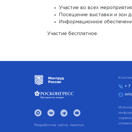
Участие во всех мероприяти
Посещение выставки и зон 
Информационное обеспечен
Участие бесплатное.
Контак
+ 7
inf
Исполь
информ
сервис
ознако
Разработка сайта:
Авилум